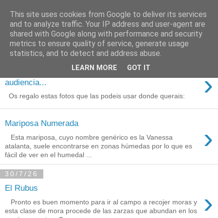
This site uses cookies from Google to deliver its services
Está de pinga
and to analyze traffic. Your IP address and user-agent are
shared with Google along with performance and security
metrics to ensure quality of service, generate usage
statistics, and to detect and address abuse.
3/8/26
LEARN MORE
GOT IT
Agradecimientos a Ares por su
›
audiencia...
Os regalo estas fotos que las podeis usar donde querais:
Mariposa Numerada
›
Esta mariposa, cuyo nombre genérico es la Vanessa
atalanta, suele encontrarse en zonas húmedas por lo que es
fácil de ver en el humedal ...
30/7/26
El Rubus
›
Pronto es buen momento para ir al campo a recojer moras y
esta clase de mora procede de las zarzas que abundan en los