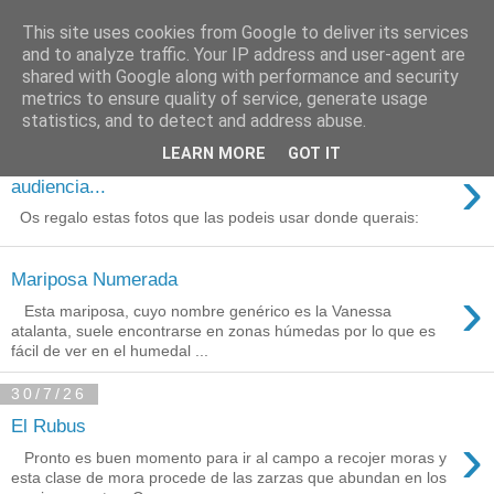
This site uses cookies from Google to deliver its services
Está de pinga
and to analyze traffic. Your IP address and user-agent are
shared with Google along with performance and security
metrics to ensure quality of service, generate usage
statistics, and to detect and address abuse.
3/8/26
LEARN MORE
GOT IT
Agradecimientos a Ares por su
›
audiencia...
Os regalo estas fotos que las podeis usar donde querais:
Mariposa Numerada
›
Esta mariposa, cuyo nombre genérico es la Vanessa
atalanta, suele encontrarse en zonas húmedas por lo que es
fácil de ver en el humedal ...
30/7/26
El Rubus
›
Pronto es buen momento para ir al campo a recojer moras y
esta clase de mora procede de las zarzas que abundan en los