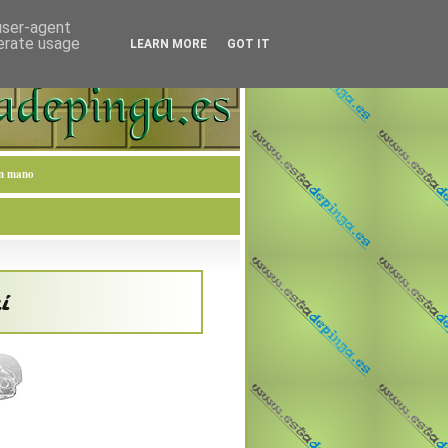
 user-agent
nerate usage
LEARN MORE
GOT IT
en mano