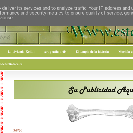
deliver its services and to analyze traffic. Your IP address and
formance and security metrics to ensure quality of service, ge
 abuse.
La vivienda Keltoi
Ars gratia artis
El templo de la historia
Mochila 
debiblioteca.es
3/8/26