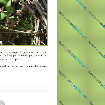
nas húmedas por lo que es fácil de ver en
mm de focal por lo menos, por la distancia
tat de esta especie.
endo de su tamaño que se estima hacia los 6