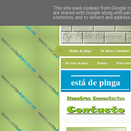
This site uses cookies from Google to 
are shared with Google along with per
statistics, and to detect and address
Mundo de pinga
De dioses y hombres
De todo un poco
Natura
Www.raton
está de pinga