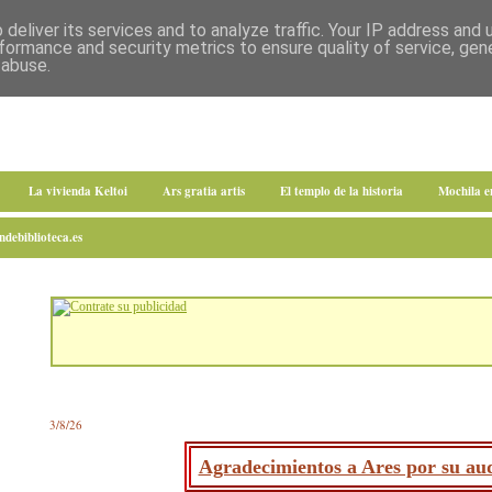
deliver its services and to analyze traffic. Your IP address and
formance and security metrics to ensure quality of service, ge
 abuse.
La vivienda Keltoi
Ars gratia artis
El templo de la historia
Mochila 
debiblioteca.es
3/8/26
Agradecimientos a Ares por su aud