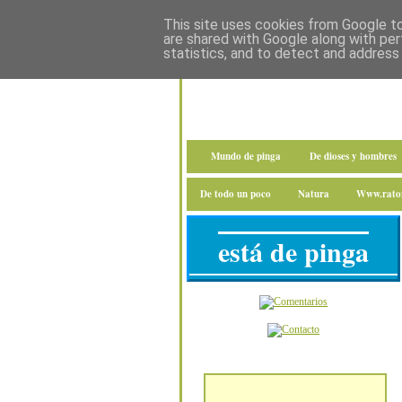
This site uses cookies from Google to 
are shared with Google along with per
statistics, and to detect and address
Mundo de pinga
De dioses y hombres
De todo un poco
Natura
Www.raton
está de pinga