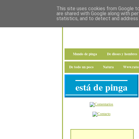
This site uses cookies from Google to 
are shared with Google along with per
statistics, and to detect and address
Mundo de pinga
De dioses y hombres
De todo un poco
Natura
Www.raton
está de pinga