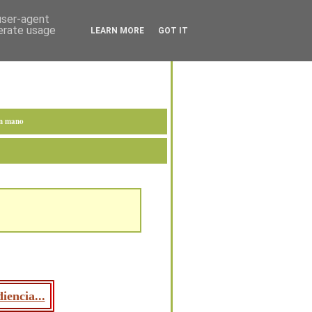
 user-agent
nerate usage
LEARN MORE
GOT IT
en mano
iencia...