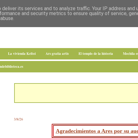
deliver its services and to analyze traffic. Your IP address and
formance and security metrics to ensure quality of service, ge
 abuse.
La vivienda Keltoi
Ars gratia artis
El templo de la historia
Mochila 
debiblioteca.es
3/8/26
Agradecimientos a Ares por su aud