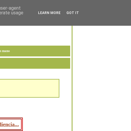
 user-agent
nerate usage
LEARN MORE
GOT IT
en mano
iencia...