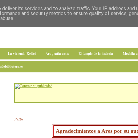
deliver its services and to analyze traffic. Your IP address and
formance and security metrics to ensure quality of service, ge
 abuse.
La vivienda Keltoi
Ars gratia artis
El templo de la historia
Mochila 
debiblioteca.es
3/8/26
Agradecimientos a Ares por su aud