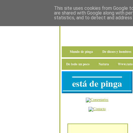
This site uses cookies from Google to 
are shared with Google along with per
statistics, and to detect and address
Mundo de pinga
De dioses y hombres
De todo un poco
Natura
Www.raton
está de pinga