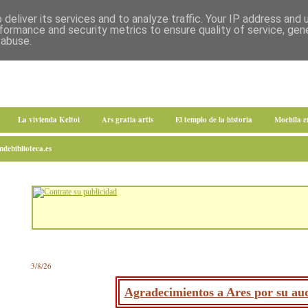
deliver its services and to analyze traffic. Your IP address and
formance and security metrics to ensure quality of service, ge
 abuse.
La vivienda Keltoi
Ars gratia artis
El templo de la historia
Mochila 
debiblioteca.es
3/8/26
Agradecimientos a Ares por su aud