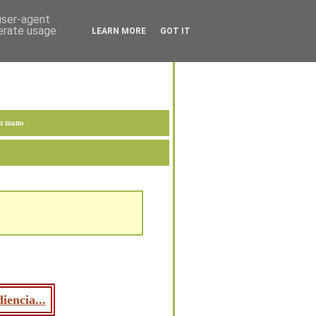
 user-agent
nerate usage
LEARN MORE
GOT IT
en mano
iencia...