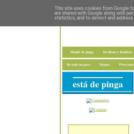
This site uses cookies from Google to 
are shared with Google along with per
statistics, and to detect and address
Mundo de pinga
De dioses y hombres
De todo un poco
Natura
Www.raton
está de pinga