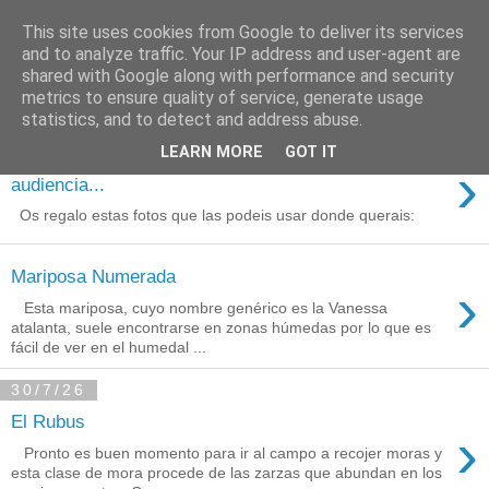
This site uses cookies from Google to deliver its services
Está de pinga
and to analyze traffic. Your IP address and user-agent are
shared with Google along with performance and security
metrics to ensure quality of service, generate usage
statistics, and to detect and address abuse.
3/8/26
LEARN MORE
GOT IT
Agradecimientos a Ares por su
›
audiencia...
Os regalo estas fotos que las podeis usar donde querais:
Mariposa Numerada
›
Esta mariposa, cuyo nombre genérico es la Vanessa
atalanta, suele encontrarse en zonas húmedas por lo que es
fácil de ver en el humedal ...
30/7/26
El Rubus
›
Pronto es buen momento para ir al campo a recojer moras y
esta clase de mora procede de las zarzas que abundan en los