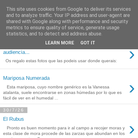
This site uses cookies from Google to deliver its services
Está de pinga
and to analyze traffic. Your IP address and user-agent are
shared with Google along with performance and security
metrics to ensure quality of service, generate usage
statistics, and to detect and address abuse.
3/8/26
LEARN MORE
GOT IT
Agradecimientos a Ares por su
›
audiencia...
Os regalo estas fotos que las podeis usar donde querais:
Mariposa Numerada
›
Esta mariposa, cuyo nombre genérico es la Vanessa
atalanta, suele encontrarse en zonas húmedas por lo que es
fácil de ver en el humedal ...
30/7/26
El Rubus
›
Pronto es buen momento para ir al campo a recojer moras y
esta clase de mora procede de las zarzas que abundan en los