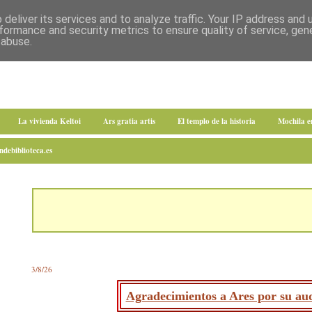
deliver its services and to analyze traffic. Your IP address and
formance and security metrics to ensure quality of service, ge
 abuse.
La vivienda Keltoi
Ars gratia artis
El templo de la historia
Mochila 
debiblioteca.es
3/8/26
Agradecimientos a Ares por su aud