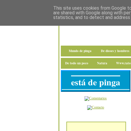
This site uses cookies from Google to 
are shared with Google along with per
statistics, and to detect and address
Mundo de pinga
De dioses y hombres
De todo un poco
Natura
Www.raton
está de pinga