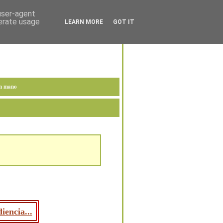
 user-agent
nerate usage
LEARN MORE
GOT IT
en mano
iencia...