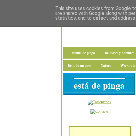
This site uses cookies from Google to 
are shared with Google along with per
statistics, and to detect and address
Mundo de pinga
De dioses y hombres
De todo un poco
Natura
Www.raton
está de pinga