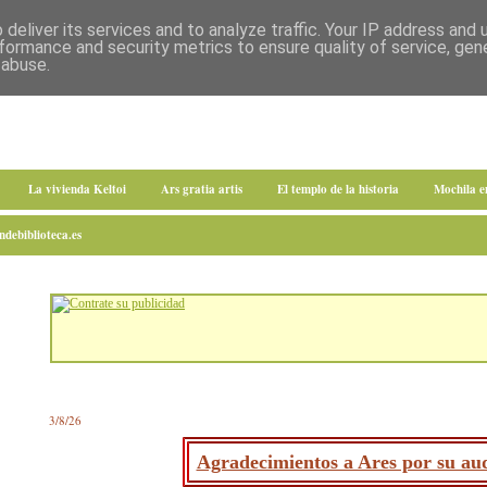
deliver its services and to analyze traffic. Your IP address and
formance and security metrics to ensure quality of service, ge
 abuse.
La vivienda Keltoi
Ars gratia artis
El templo de la historia
Mochila 
debiblioteca.es
3/8/26
Agradecimientos a Ares por su aud