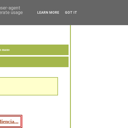
 user-agent
nerate usage
LEARN MORE
GOT IT
en mano
iencia...