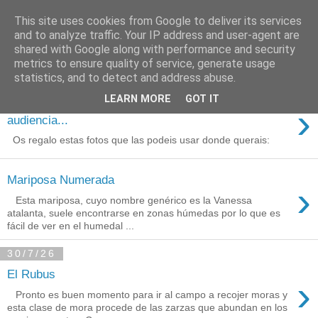
This site uses cookies from Google to deliver its services
Está de pinga
and to analyze traffic. Your IP address and user-agent are
shared with Google along with performance and security
metrics to ensure quality of service, generate usage
statistics, and to detect and address abuse.
3/8/26
LEARN MORE
GOT IT
Agradecimientos a Ares por su
›
audiencia...
Os regalo estas fotos que las podeis usar donde querais:
Mariposa Numerada
›
Esta mariposa, cuyo nombre genérico es la Vanessa
atalanta, suele encontrarse en zonas húmedas por lo que es
fácil de ver en el humedal ...
30/7/26
El Rubus
›
Pronto es buen momento para ir al campo a recojer moras y
esta clase de mora procede de las zarzas que abundan en los