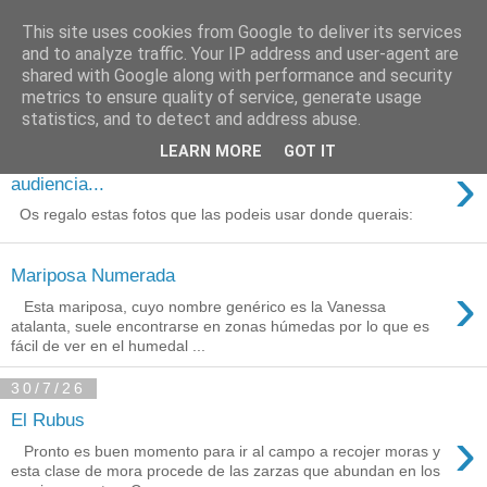
This site uses cookies from Google to deliver its services
Está de pinga
and to analyze traffic. Your IP address and user-agent are
shared with Google along with performance and security
metrics to ensure quality of service, generate usage
statistics, and to detect and address abuse.
3/8/26
LEARN MORE
GOT IT
Agradecimientos a Ares por su
›
audiencia...
Os regalo estas fotos que las podeis usar donde querais:
Mariposa Numerada
›
Esta mariposa, cuyo nombre genérico es la Vanessa
atalanta, suele encontrarse en zonas húmedas por lo que es
fácil de ver en el humedal ...
30/7/26
El Rubus
›
Pronto es buen momento para ir al campo a recojer moras y
esta clase de mora procede de las zarzas que abundan en los