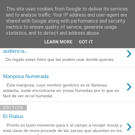
This site uses cookies from Google to deliver its services
Está de pinga
and to analyze traffic. Your IP address and user-agent are
shared with Google along with performance and security
metrics to ensure quality of service, generate usage
statistics, and to detect and address abuse.
3/8/26
LEARN MORE
GOT IT
Agradecimientos a Ares por su
›
audiencia...
Os regalo estas fotos que las podeis usar donde querais:
Mariposa Numerada
›
Esta mariposa, cuyo nombre genérico es la Vanessa
atalanta, suele encontrarse en zonas húmedas por lo que es
fácil de ver en el humedal ...
30/7/26
El Rubus
›
Pronto es buen momento para ir al campo a recojer moras y
esta clase de mora procede de las zarzas que abundan en los