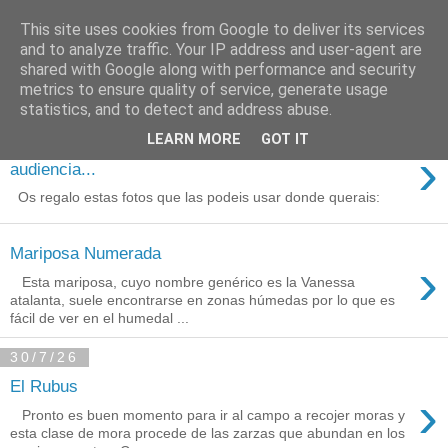
This site uses cookies from Google to deliver its services
Está de pinga
and to analyze traffic. Your IP address and user-agent are
shared with Google along with performance and security
metrics to ensure quality of service, generate usage
statistics, and to detect and address abuse.
3/8/26
LEARN MORE
GOT IT
Agradecimientos a Ares por su
›
audiencia...
Os regalo estas fotos que las podeis usar donde querais:
Mariposa Numerada
›
Esta mariposa, cuyo nombre genérico es la Vanessa
atalanta, suele encontrarse en zonas húmedas por lo que es
fácil de ver en el humedal ...
30/7/26
El Rubus
›
Pronto es buen momento para ir al campo a recojer moras y
esta clase de mora procede de las zarzas que abundan en los