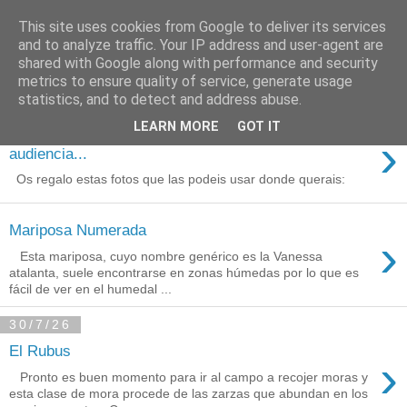
This site uses cookies from Google to deliver its services
Está de pinga
and to analyze traffic. Your IP address and user-agent are
shared with Google along with performance and security
metrics to ensure quality of service, generate usage
statistics, and to detect and address abuse.
3/8/26
LEARN MORE
GOT IT
Agradecimientos a Ares por su
›
audiencia...
Os regalo estas fotos que las podeis usar donde querais:
Mariposa Numerada
›
Esta mariposa, cuyo nombre genérico es la Vanessa
atalanta, suele encontrarse en zonas húmedas por lo que es
fácil de ver en el humedal ...
30/7/26
El Rubus
›
Pronto es buen momento para ir al campo a recojer moras y
esta clase de mora procede de las zarzas que abundan en los