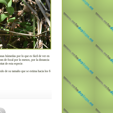
nas húmedas por lo que es fácil de ver en
mm de focal por lo menos, por la distancia
tat de esta especie.
endo de su tamaño que se estima hacia los 6