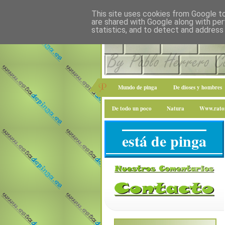
This site uses cookies from Google to 
are shared with Google along with per
statistics, and to detect and address
Mundo de pinga
De dioses y hombres
De todo un poco
Natura
Www.raton
está de pinga