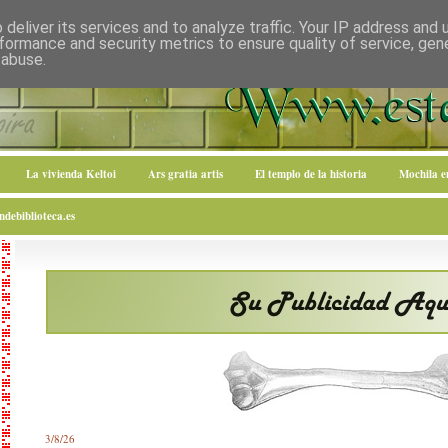
deliver its services and to analyze traffic. Your IP address and
formance and security metrics to ensure quality of service, ge
 abuse.
La vivienda Keltoi
Ars gratia artis
El templo de la historia
Mochila 
debiblioteca.es
3/8/26