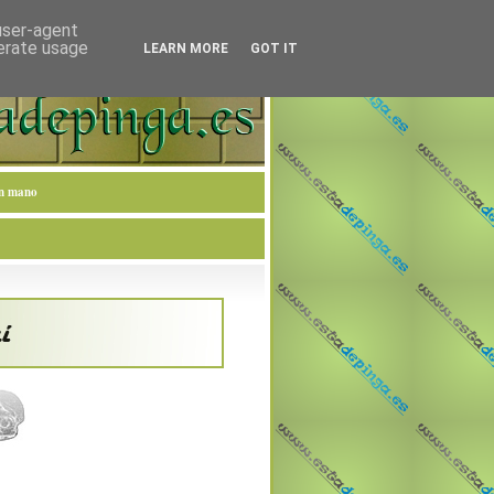
 user-agent
nerate usage
LEARN MORE
GOT IT
en mano