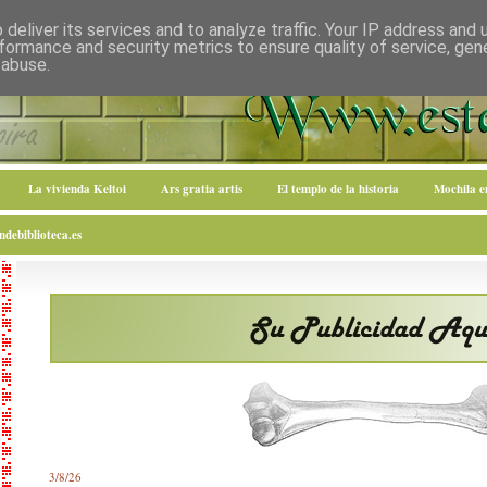
deliver its services and to analyze traffic. Your IP address and
formance and security metrics to ensure quality of service, ge
 abuse.
La vivienda Keltoi
Ars gratia artis
El templo de la historia
Mochila 
debiblioteca.es
3/8/26