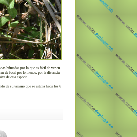
nas húmedas por lo que es fácil de ver en
mm de focal por lo menos, por la distancia
tat de esta especie.
endo de su tamaño que se estima hacia los 6