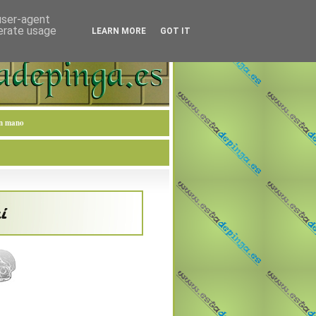
 user-agent
nerate usage
LEARN MORE
GOT IT
en mano