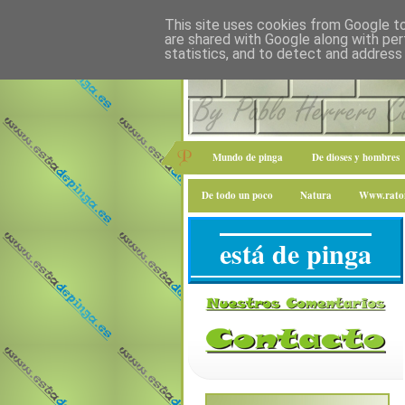
This site uses cookies from Google to 
are shared with Google along with per
statistics, and to detect and address
Mundo de pinga
De dioses y hombres
De todo un poco
Natura
Www.raton
está de pinga