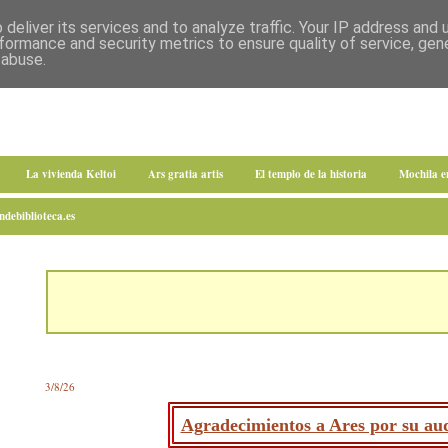
deliver its services and to analyze traffic. Your IP address and
formance and security metrics to ensure quality of service, ge
 abuse.
La vivienda Keltoi
Ars gratia artis
El templo de la historia
Mochila 
debiblioteca.es
3/8/26
Agradecimientos a Ares por su aud