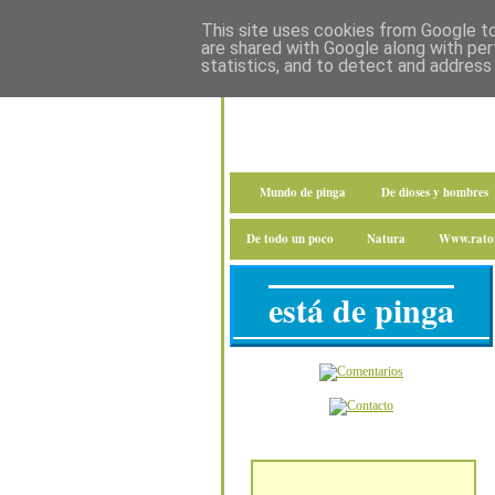
This site uses cookies from Google to 
are shared with Google along with per
statistics, and to detect and address
Mundo de pinga
De dioses y hombres
De todo un poco
Natura
Www.raton
está de pinga