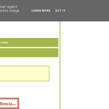
 user-agent
nerate usage
LEARN MORE
GOT IT
en mano
iencia...