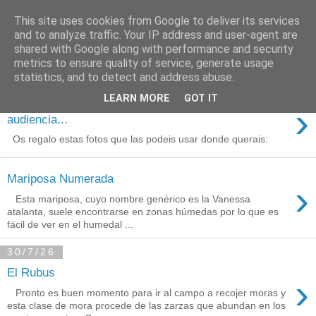
This site uses cookies from Google to deliver its services
Está de pinga
and to analyze traffic. Your IP address and user-agent are
shared with Google along with performance and security
metrics to ensure quality of service, generate usage
statistics, and to detect and address abuse.
3/8/26
LEARN MORE
GOT IT
Agradecimientos a Ares por su
›
audiencia...
Os regalo estas fotos que las podeis usar donde querais:
Mariposa Numerada
›
Esta mariposa, cuyo nombre genérico es la Vanessa
atalanta, suele encontrarse en zonas húmedas por lo que es
fácil de ver en el humedal ...
30/7/26
El Rubus
›
Pronto es buen momento para ir al campo a recojer moras y
esta clase de mora procede de las zarzas que abundan en los