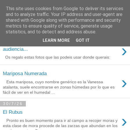
This site uses cookies from Google to deliver its services
Está de pinga
and to analyze traffic. Your IP address and user-agent are
shared with Google along with performance and security
metrics to ensure quality of service, generate usage
statistics, and to detect and address abuse.
3/8/26
LEARN MORE
GOT IT
Agradecimientos a Ares por su
›
audiencia...
Os regalo estas fotos que las podeis usar donde querais:
Mariposa Numerada
›
Esta mariposa, cuyo nombre genérico es la Vanessa
atalanta, suele encontrarse en zonas húmedas por lo que es
fácil de ver en el humedal ...
30/7/26
El Rubus
›
Pronto es buen momento para ir al campo a recojer moras y
esta clase de mora procede de las zarzas que abundan en los