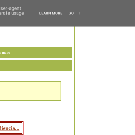
 user-agent
nerate usage
LEARN MORE
GOT IT
en mano
iencia...