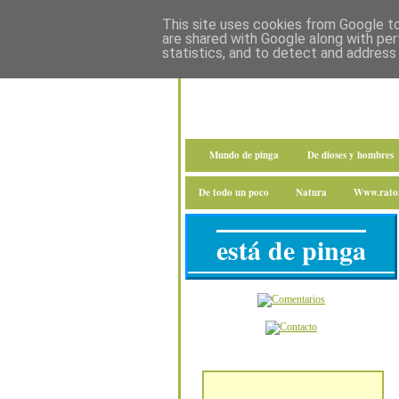
This site uses cookies from Google to 
are shared with Google along with per
statistics, and to detect and address
Mundo de pinga
De dioses y hombres
De todo un poco
Natura
Www.raton
está de pinga