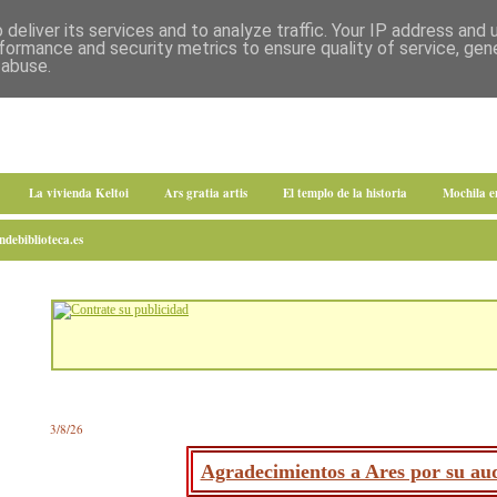
deliver its services and to analyze traffic. Your IP address and
formance and security metrics to ensure quality of service, ge
 abuse.
La vivienda Keltoi
Ars gratia artis
El templo de la historia
Mochila 
debiblioteca.es
3/8/26
Agradecimientos a Ares por su aud