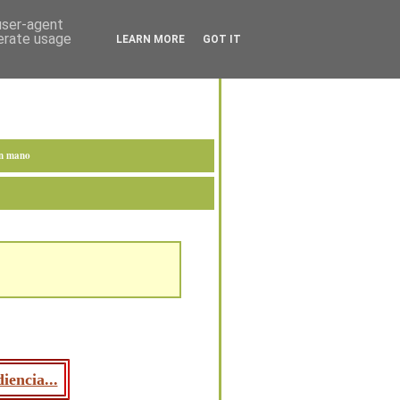
 user-agent
nerate usage
LEARN MORE
GOT IT
en mano
iencia...