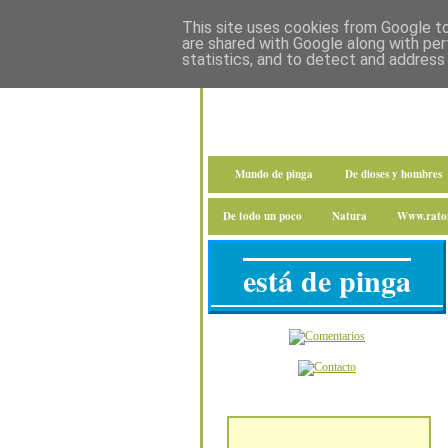
This site uses cookies from Google to 
are shared with Google along with per
statistics, and to detect and address
Mundo de pinga
De dioses y hombres
De todo un poco
Natura
Www.raton
está de pinga