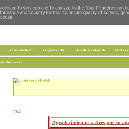
deliver its services and to analyze traffic. Your IP address and
formance and security metrics to ensure quality of service, ge
 abuse.
La vivienda Keltoi
Ars gratia artis
El templo de la historia
Mochila 
debiblioteca.es
3/8/26
Agradecimientos a Ares por su aud