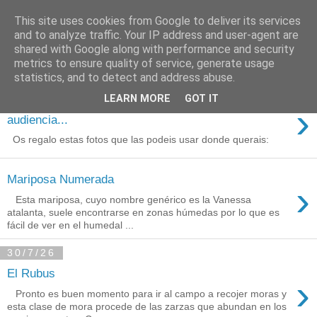
This site uses cookies from Google to deliver its services
Está de pinga
and to analyze traffic. Your IP address and user-agent are
shared with Google along with performance and security
metrics to ensure quality of service, generate usage
statistics, and to detect and address abuse.
3/8/26
LEARN MORE
GOT IT
Agradecimientos a Ares por su
›
audiencia...
Os regalo estas fotos que las podeis usar donde querais:
Mariposa Numerada
›
Esta mariposa, cuyo nombre genérico es la Vanessa
atalanta, suele encontrarse en zonas húmedas por lo que es
fácil de ver en el humedal ...
30/7/26
El Rubus
›
Pronto es buen momento para ir al campo a recojer moras y
esta clase de mora procede de las zarzas que abundan en los