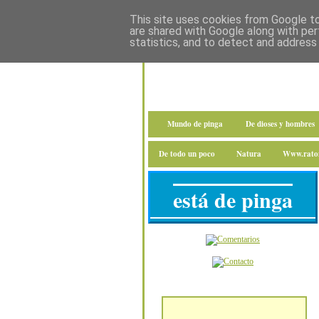
This site uses cookies from Google to 
are shared with Google along with per
statistics, and to detect and address
Mundo de pinga
De dioses y hombres
De todo un poco
Natura
Www.raton
está de pinga