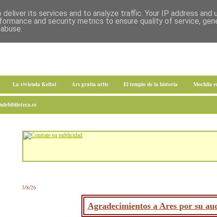
deliver its services and to analyze traffic. Your IP address and
formance and security metrics to ensure quality of service, ge
 abuse.
La vivienda Keltoi
Ars gratia artis
El templo de la historia
Mochila 
debiblioteca.es
3/8/26
Agradecimientos a Ares por su aud