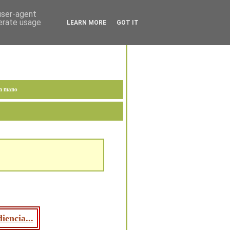
 user-agent
nerate usage
LEARN MORE
GOT IT
en mano
iencia...