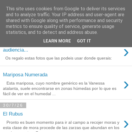
This site uses cookies from Google to deliver its services
Está de pinga
and to analyze traffic. Your IP address and user-agent are
shared with Google along with performance and security
metrics to ensure quality of service, generate usage
statistics, and to detect and address abuse.
3/8/26
LEARN MORE
GOT IT
Agradecimientos a Ares por su
›
audiencia...
Os regalo estas fotos que las podeis usar donde querais:
Mariposa Numerada
›
Esta mariposa, cuyo nombre genérico es la Vanessa
atalanta, suele encontrarse en zonas húmedas por lo que es
fácil de ver en el humedal ...
30/7/26
El Rubus
›
Pronto es buen momento para ir al campo a recojer moras y
esta clase de mora procede de las zarzas que abundan en los