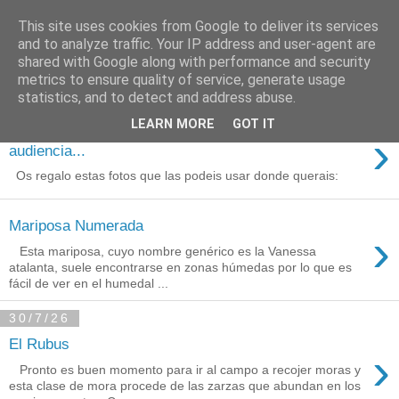
This site uses cookies from Google to deliver its services
Está de pinga
and to analyze traffic. Your IP address and user-agent are
shared with Google along with performance and security
metrics to ensure quality of service, generate usage
statistics, and to detect and address abuse.
3/8/26
LEARN MORE
GOT IT
Agradecimientos a Ares por su
›
audiencia...
Os regalo estas fotos que las podeis usar donde querais:
Mariposa Numerada
›
Esta mariposa, cuyo nombre genérico es la Vanessa
atalanta, suele encontrarse en zonas húmedas por lo que es
fácil de ver en el humedal ...
30/7/26
El Rubus
›
Pronto es buen momento para ir al campo a recojer moras y
esta clase de mora procede de las zarzas que abundan en los