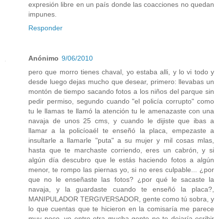
expresión libre en un país donde las coacciones no quedan
impunes.
Responder
Anónimo
9/06/2010
pero que morro tienes chaval, yo estaba alli, y lo vi todo y
desde luego dejas mucho que desear, primero: llevabas un
montón de tiempo sacando fotos a los niños del parque sin
pedir permiso, segundo cuando "el policía corrupto" como
tu le llamas te llamó la atención tu le amenazaste con una
navaja de unos 25 cms, y cuando le dijiste que ibas a
llamar a la policíoaél te enseñó la placa, empezaste a
insultarle a llamarle "puta" a su mujer y mil cosas mlas,
hasta que te marchaste corriendo, eres un cabrón, y si
algún día descubro que le estás haciendo fotos a algún
menor, te rompo las piernas yo, si no eres culpable... ¿por
que no le enseñaste las fotos? ¿por qué le sacaste la
navaja, y la guardaste cuando te enseñó la placa?,
MANIPULADOR TERGIVERSADOR, gente como tú sobra, y
lo que cuentas que te hicieron en la comisaría me parece
muy poco, yo entre otra mucha gente no te dejaría esribir