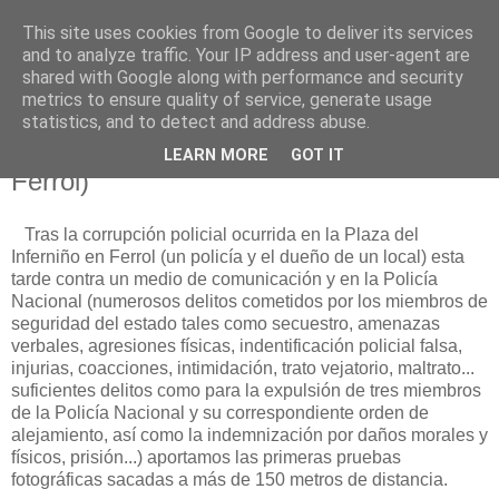
This site uses cookies from Google to deliver its services
Está de pinga
and to analyze traffic. Your IP address and user-agent are
shared with Google along with performance and security
metrics to ensure quality of service, generate usage
statistics, and to detect and address abuse.
5/9/10
Corrupción policial (Policía Nacional de
LEARN MORE
GOT IT
Ferrol)
Tras la corrupción policial ocurrida en la Plaza del
Inferniño en Ferrol (un policía y el dueño de un local) esta
tarde contra un medio de comunicación y en la Policía
Nacional (numerosos delitos cometidos por los miembros de
seguridad del estado tales como secuestro, amenazas
verbales, agresiones físicas, indentificación policial falsa,
injurias, coacciones, intimidación, trato vejatorio, maltrato...
suficientes delitos como para la expulsión de tres miembros
de la Policía Nacional y su correspondiente orden de
alejamiento, así como la indemnización por daños morales y
físicos, prisión...) aportamos las primeras pruebas
fotográficas sacadas a más de 150 metros de distancia.