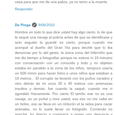
casa para que me de una paliza, ya no temo a la muerte.
Responder
De Pinga
9/06/2010
Hombre en todo lo que dice usted hay algo cierto, lo de que
le saqué una navaja al policía antes de que se identificase y
acto seguido la guardé es cierto, porque cuando me
acerqué al dueño del Gran Vía para decirle que lo iba
denunciar por lo del gesto, la única zona del Inferniño que
me dio tiempo a fotografiar porque no estuve ni 10 minutos
con conversación con un conocido y todo y mi objetivo
estaba en paralelo a la zona de los niños, tampoco usaría
un 600 mmm para hacer fotos a unos niños que estaban a
10 metros... El corrupto se levantó con los puños cerados y
vino detrás de mi unos 30 o 40 metros con amenazas
insultos y demás, fue cuando la saqué, cuando me vi
agredido físicamente. Por cierto El tamño ese no es una
navaja, es un puñal y mire usted, eso eso no me cabe en
un bolso, eso se lleva en un cinturón el la selva para cazar
animales, no lo suele llevar un fotógrafo. Corriendo no
marché, fui directo a comisaría a poner una denuncia y