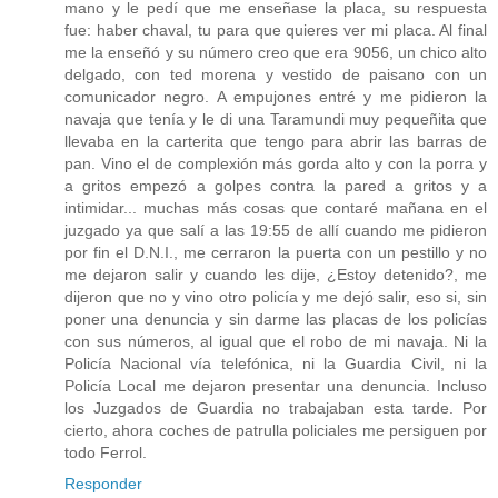
mano y le pedí que me enseñase la placa, su respuesta
fue: haber chaval, tu para que quieres ver mi placa. Al final
me la enseñó y su número creo que era 9056, un chico alto
delgado, con ted morena y vestido de paisano con un
comunicador negro. A empujones entré y me pidieron la
navaja que tenía y le di una Taramundi muy pequeñita que
llevaba en la carterita que tengo para abrir las barras de
pan. Vino el de complexión más gorda alto y con la porra y
a gritos empezó a golpes contra la pared a gritos y a
intimidar... muchas más cosas que contaré mañana en el
juzgado ya que salí a las 19:55 de allí cuando me pidieron
por fin el D.N.I., me cerraron la puerta con un pestillo y no
me dejaron salir y cuando les dije, ¿Estoy detenido?, me
dijeron que no y vino otro policía y me dejó salir, eso si, sin
poner una denuncia y sin darme las placas de los policías
con sus números, al igual que el robo de mi navaja. Ni la
Policía Nacional vía telefónica, ni la Guardia Civil, ni la
Policía Local me dejaron presentar una denuncia. Incluso
los Juzgados de Guardia no trabajaban esta tarde. Por
cierto, ahora coches de patrulla policiales me persiguen por
todo Ferrol.
Responder