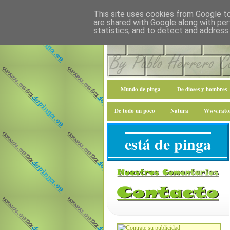
This site uses cookies from Google to 
are shared with Google along with per
statistics, and to detect and address
Mundo de pinga
De dioses y hombres
De todo un poco
Natura
Www.raton
está de pinga