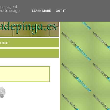
 user-agent
nerate usage
LEARN MORE
GOT IT
en mano