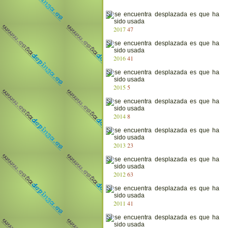
2017
47
2016
41
2015
5
2014
8
2013
23
2012
63
2011
41