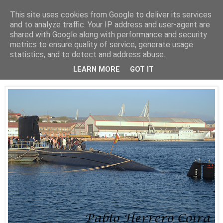
This site uses cookies from Google to deliver its services
Está de pinga
and to analyze traffic. Your IP address and user-agent are
shared with Google along with performance and security
metrics to ensure quality of service, generate usage
statistics, and to detect and address abuse.
25/3/19
El Mistral
LEARN MORE
GOT IT