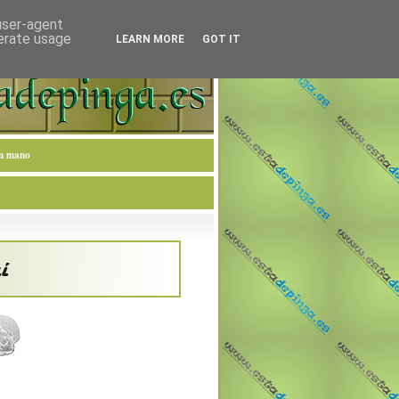
 user-agent
nerate usage
LEARN MORE
GOT IT
en mano