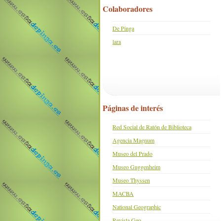
Colaboradores
De Pinga
lara
Páginas de interés
Red Social de Ratón de Biblioteca
Agencia Magnum
Museo del Prado
Museo Guggenheim
Museo Thyssen
MACBA
National Geographic
Revista Geo