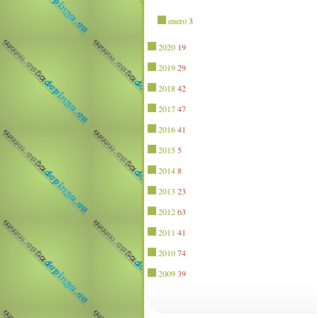
enero
3
2020
19
2019
29
2018
42
2017
47
2016
41
2015
5
2014
8
2013
23
2012
63
2011
41
2010
74
2009
39