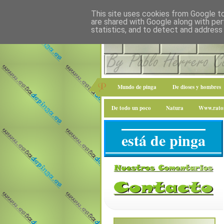
This site uses cookies from Google to 
are shared with Google along with per
statistics, and to detect and address
Mundo de pinga
De dioses y hombres
De todo un poco
Natura
Www.raton
está de pinga