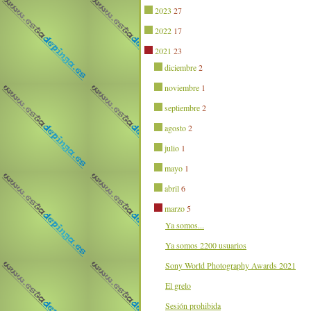
2023
27
2022
17
2021
23
diciembre
2
noviembre
1
septiembre
2
agosto
2
julio
1
mayo
1
abril
6
marzo
5
Ya somos...
Ya somos 2200 usuarios
Sony World Photography Awards 2021
El grelo
Sesión prohibida