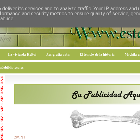
deliver its services and to analyze traffic. Your IP address and
formance and security metrics to ensure quality of service, ge
 abuse.
La vivienda Keltoi
Ars gratia artis
El templo de la historia
Mochila 
debiblioteca.es
29/3/21