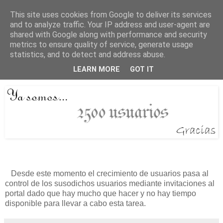
This site uses cookies from Google to deliver its services
Está de pinga
and to analyze traffic. Your IP address and user-agent are
shared with Google along with performance and security
metrics to ensure quality of service, generate usage
statistics, and to detect and address abuse.
17/3/23
Objetivo cumplido
LEARN MORE
GOT IT
Desde este momento el crecimiento de usuarios pasa al
control de los susodichos usuarios mediante invitaciones al
portal dado que hay mucho que hacer y no hay tiempo
disponible para llevar a cabo esta tarea.