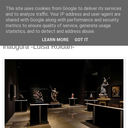
This site uses cookies from Google to deliver its services
Está de pinga
and to analyze traffic. Your IP address and user-agent are
shared with Google along with performance and security
metrics to ensure quality of service, generate usage
statistics, and to detect and address abuse.
28/11/24
El Museo Nacional de Escultura
LEARN MORE
GOT IT
inaugura -Luisa Roldán-