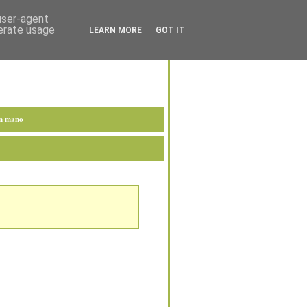
 user-agent
nerate usage
LEARN MORE
GOT IT
en mano