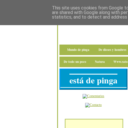
This site uses cookies from Google to 
are shared with Google along with per
statistics, and to detect and address
Mundo de pinga
De dioses y hombres
De todo un poco
Natura
Www.raton
está de pinga