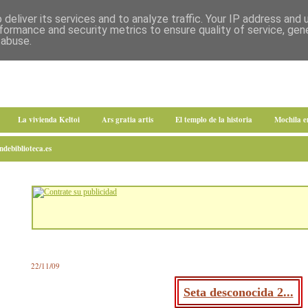
deliver its services and to analyze traffic. Your IP address and
formance and security metrics to ensure quality of service, ge
 abuse.
La vivienda Keltoi
Ars gratia artis
El templo de la historia
Mochila 
debiblioteca.es
22/11/09
Seta desconocida 2...