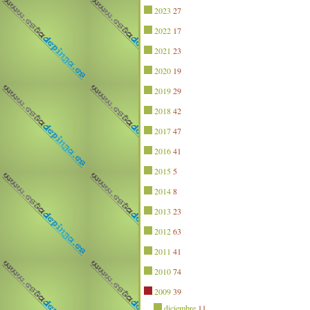
2023
27
2022
17
2021
23
2020
19
2019
29
2018
42
2017
47
2016
41
2015
5
2014
8
2013
23
2012
63
2011
41
2010
74
2009
39
diciembre
11