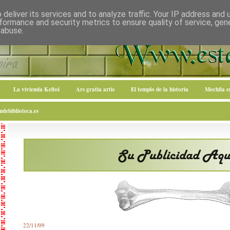
deliver its services and to analyze traffic. Your IP address and
formance and security metrics to ensure quality of service, ge
 abuse.
La vivienda Keltoi
Ars gratia artis
El templo de la historia
Mochila 
debiblioteca.es
22/11/09