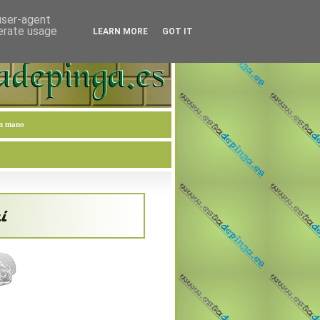
 user-agent
nerate usage
LEARN MORE
GOT IT
en mano