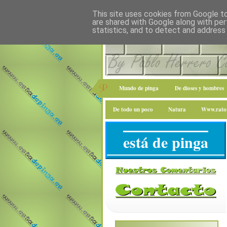
This site uses cookies from Google to 
are shared with Google along with per
statistics, and to detect and address
Mundo de pinga
De dioses y hombres
De todo un poco
Natura
Www.raton
está de pinga