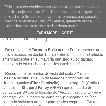
This site uses cookies from Google to deliver its services
Está de pinga
and to analyze traffic. Your IP address and user-agent are
shared with Google along with performance and security
metrics to ensure quality of service, generate usage
statistics, and to detect and address abuse.
11/8/10
USA TODAY (22 de Julio al 3 de
LEARN MORE
GOT IT
Octubre del 2010)
De nuevo en el
Torrente Ballester
de Ferrol tenemos una
nueva exposición deslumbrante sobre un total de 50 artistas
americanos que en su mayoría han sido autodidactas,
alcanzando en muchos casos, las cumbres más altas.
Recogiendo los puntos de vista del siglo XX desde la
línea de un dibujante, un diseñador, un fotógrafo, un
cinematográfico (
Eber Camiselle
) o un aerógrafo (Grafitti)
tales como
Shepard Fairey
(OBEY) que encuadra dentro
de los años 80 con la filosofía de "
Piensa y crea, imprime y
destruye
" en un marco de carteles y propaganda política
llegando incluso a trabajar para grades empresas (Adidas,