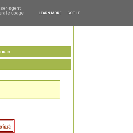
 user-agent
nerate usage
LEARN MORE
GOT IT
en mano
ajoz)