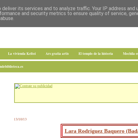
deliver its services and to analyze traffic. Your IP address and
formance and security metrics to ensure quality of service, ge
 abuse.
La vivienda Keltoi
Ars gratia artis
El templo de la historia
Mochila 
debiblioteca.es
13/10/13
Lara Rodriguez Baquero (Bad