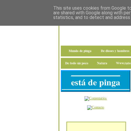
This site uses cookies from Google to 
are shared with Google along with per
statistics, and to detect and address
Mundo de pinga
De dioses y hombres
De todo un poco
Natura
Www.raton
está de pinga