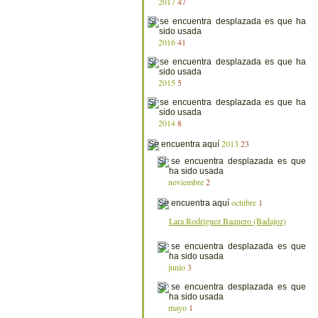
2017
47
2016
41
2015
5
2014
8
2013
23
noviembre
2
octubre
1
Lara Rodriguez Baquero (Badajoz)
junio
3
mayo
1