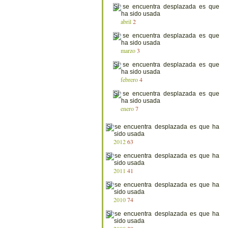
abril
2
marzo
3
febrero
4
enero
7
2012
63
2011
41
2010
74