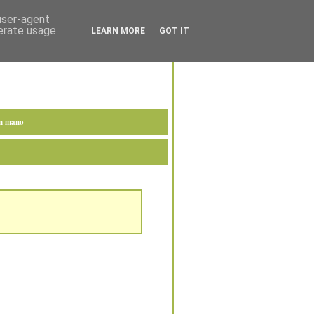
 user-agent
nerate usage
LEARN MORE
GOT IT
en mano