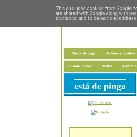
This site uses cookies from Google to 
are shared with Google along with per
statistics, and to detect and address
Mundo de pinga
De dioses y hombres
De todo un poco
Natura
Www.raton
está de pinga