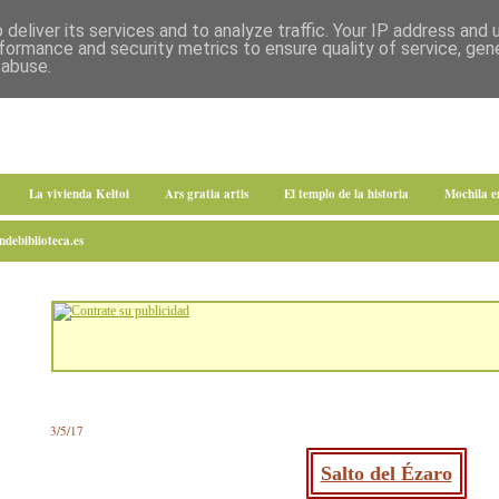
deliver its services and to analyze traffic. Your IP address and
formance and security metrics to ensure quality of service, ge
 abuse.
La vivienda Keltoi
Ars gratia artis
El templo de la historia
Mochila 
debiblioteca.es
3/5/17
Salto del Ézaro