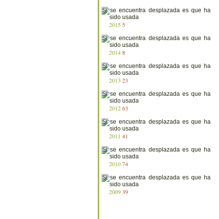
2015
5
2014
8
2013
23
2012
63
2011
41
2010
74
2009
39