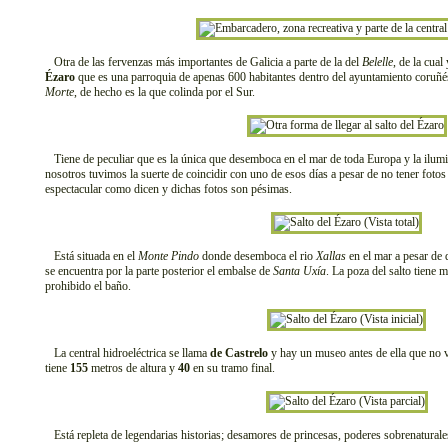
Otra de las fervenzas más importantes de Galicia a parte de la del
Belelle
, de la cua
Ézaro
que es una parroquia de apenas 600 habitantes dentro del ayuntamiento coruñ
Morte
, de hecho es la que colinda por el Sur.
Tiene de peculiar que es la única que desemboca en el mar de toda Europa y la ilum
nosotros tuvimos la suerte de coincidir con uno de esos días a pesar de no tener foto
espectacular como dicen y dichas fotos son pésimas.
Está situada en el
Monte Pindo
donde desemboca el rio
Xallas
en el mar a pesar de 
se encuentra por la parte posterior el embalse de
Santa Uxía
. La poza del salto tiene
prohibido el baño.
La central hidroeléctrica se llama
de Castrelo
y hay un museo antes de ella que no 
tiene
155
metros de altura y
40
en su tramo final.
Está repleta de legendarias historias; desamores de princesas, poderes sobrenaturales