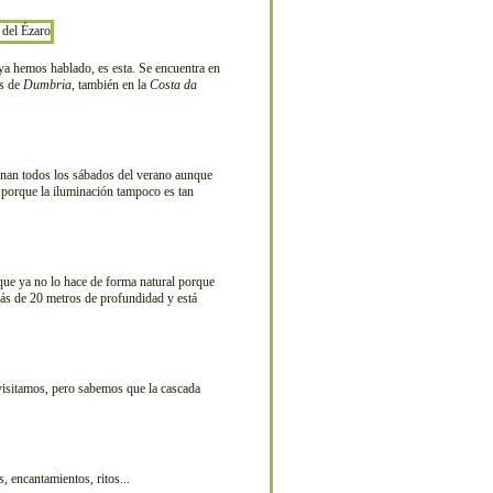
l ya hemos hablado, es esta. Se encuentra en
és de
Dumbria
, también en la
Costa da
inan todos los sábados del verano aunque
s porque la iluminación tampoco es tan
que ya no lo hace de forma natural porque
 más de 20 metros de profundidad y está
visitamos, pero sabemos que la cascada
, encantamientos, ritos...