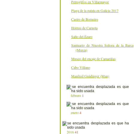
Petroglifos en Villarmayor
Plaga de la patata en Galicia 2017
Castro de Borneiro
Hórreo de Carnota
Salto del Ézaro
Santuario de Nuestra Señora de la Barca
(Muxia)
Museo del encaje de Camariñas
Cabo Villano
Manfred Gnädinger (Man)
febrero
1
enero
4
2016
41