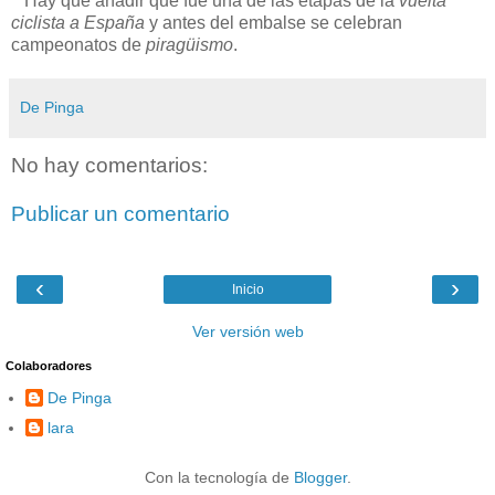
Hay que añadir que fue una de las etapas de la
vuelta
ciclista a España
y antes del embalse se celebran
campeonatos de
piragüismo
.
De Pinga
No hay comentarios:
Publicar un comentario
‹
›
Inicio
Ver versión web
Colaboradores
De Pinga
lara
Con la tecnología de
Blogger
.