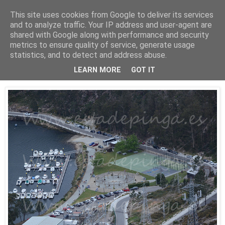
This site uses cookies from Google to deliver its services
Está de pinga
and to analyze traffic. Your IP address and user-agent are
shared with Google along with performance and security
metrics to ensure quality of service, generate usage
statistics, and to detect and address abuse.
3/5/17
Salto del Ézaro
LEARN MORE
GOT IT