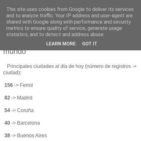
This site uses cookies from Google to deliver its services
Está de pinga
and to analyze traffic. Your IP address and user-agent are
shared with Google along with performance and security
metrics to ensure quality of service, generate usage
statistics, and to detect and address abuse.
6/12/18
Datos de nuestro alcance directo en el
LEARN MORE
GOT IT
mundo
Principales ciudades al día de hoy (número de registros ->
ciudad):
156
-> Ferrol
82
-> Madrid
54
-> Coruña
40
-> Barcelona
38
-> Buenos Aires