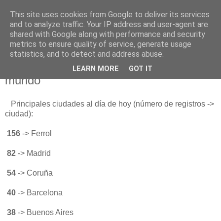
This site uses cookies from Google to deliver its services
Está de pinga
and to analyze traffic. Your IP address and user-agent are
shared with Google along with performance and security
metrics to ensure quality of service, generate usage
statistics, and to detect and address abuse.
6/12/18
Datos de nuestro alcance directo en el
LEARN MORE
GOT IT
mundo
Principales ciudades al día de hoy (número de registros ->
ciudad):
156
-> Ferrol
82
-> Madrid
54
-> Coruña
40
-> Barcelona
38
-> Buenos Aires