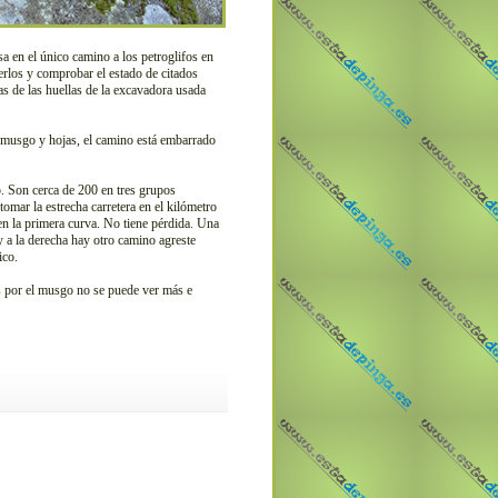
 en el único camino a los petroglifos en
rlos y comprobar el estado de citados
s de las huellas de la excavadora usada
musgo y hojas, el camino está embarrado
. Son cerca de 200 en tres grupos
mar la estrecha carretera en el kilómetro
e en la primera curva. No tiene pérdida. Una
y a la derecha hay otro camino agreste
ico.
 por el musgo no se puede ver más e