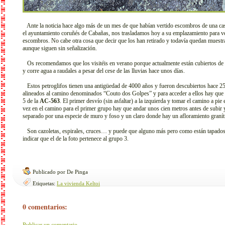
Ante la noticia hace algo más de un mes de que habían vertido escombros de una casa
el ayuntamiento coruñés de Cabañas, nos trasladamos hoy a su emplazamiento para ve
escombros. No cabe otra cosa que decir que los han retirado y todavía quedan muestra
aunque siguen sin señalización.
Os recomendamos que los visitéis en verano porque actualmente están cubiertos de 
y corre agua a raudales a pesar del cese de las lluvias hace unos días.
Estos petroglifos tienen una antigüedad de 4000 años y fueron descubiertos hace 25
alineados al camino denominados “Couto dos Golpes” y para acceder a ellos hay que to
5 de la
AC-563
. El primer desvío (sin asfaltar) a la izquierda y tomar el camino a pi
vez en el camino para el primer grupo hay que andar unos cien metros antes de subir 
separado por una especie de muro y foso y un claro donde hay un afloramiento granít
Son cazoletas, espirales, cruces… y puede que alguno más pero como están tapados
indicar que el de la foto pertenece al grupo 3.
Publicado por De Pinga
Etiquetas:
La vivienda Keltoi
0 comentarios:
Publicar un comentario