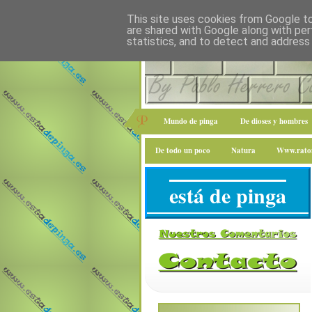
This site uses cookies from Google to 
are shared with Google along with per
statistics, and to detect and address
Mundo de pinga
De dioses y hombres
De todo un poco
Natura
Www.raton
está de pinga