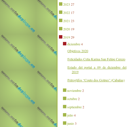
2023
27
2022
17
2021
23
2020
19
2019
29
diciembre
4
Objetivos 2020
Felicidades Celia Karina San Felipe Cerezo
Estado del portal a 09 de diciembre del
2019
Petroglifos “Couto dos Golpes” (Cabañas)
noviembre
2
octubre
2
septiembre
2
julio
4
junio
3