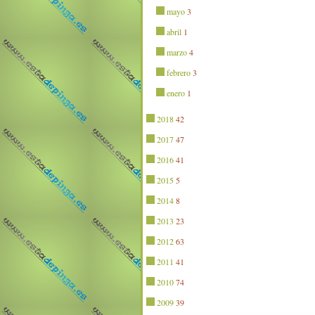
mayo
3
abril
1
marzo
4
febrero
3
enero
1
2018
42
2017
47
2016
41
2015
5
2014
8
2013
23
2012
63
2011
41
2010
74
2009
39