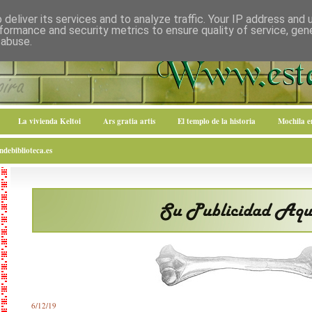
deliver its services and to analyze traffic. Your IP address and
formance and security metrics to ensure quality of service, ge
 abuse.
La vivienda Keltoi
Ars gratia artis
El templo de la historia
Mochila 
debiblioteca.es
6/12/19