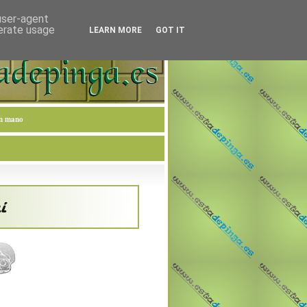
 user-agent
nerate usage
LEARN MORE
GOT IT
en mano