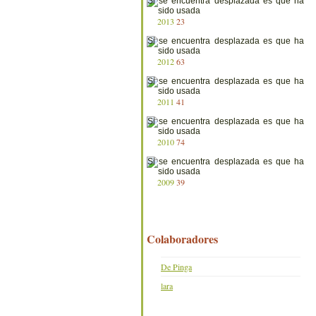
2013
23
2012
63
2011
41
2010
74
2009
39
Colaboradores
De Pinga
lara