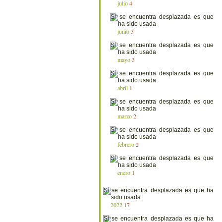
julio
4
junio
3
mayo
3
abril
1
marzo
2
febrero
2
enero
1
2022
17