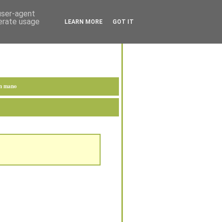
 user-agent
nerate usage
LEARN MORE
GOT IT
en mano