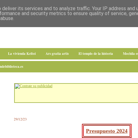
deliver its services and to analyze traffic. Your IP address and
formance and security metrics to ensure quality of service, ge
 abuse.
La vivienda Keltoi
Ars gratia artis
El templo de la historia
Mochila 
debiblioteca.es
29/12/23
Presupuesto 2024