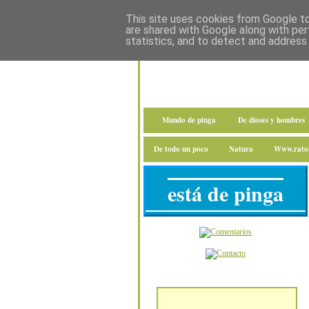
This site uses cookies from Google to 
are shared with Google along with per
statistics, and to detect and address
Mundo de pinga
De dioses y hombres
De todo un poco
Natura
Www.raton
está de pinga