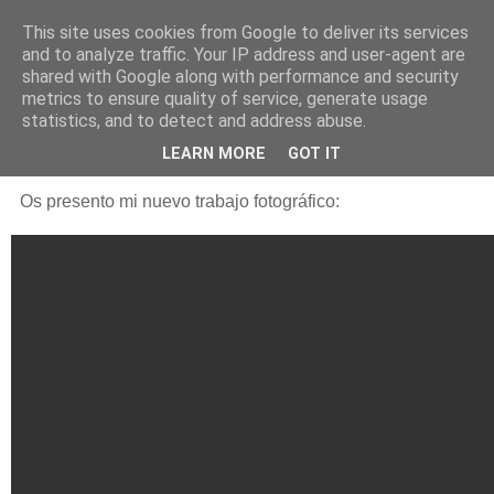
This site uses cookies from Google to deliver its services
Está de pinga
and to analyze traffic. Your IP address and user-agent are
shared with Google along with performance and security
metrics to ensure quality of service, generate usage
statistics, and to detect and address abuse.
25/9/10
29 de Septiembre
LEARN MORE
GOT IT
Os presento mi nuevo trabajo fotográfico: