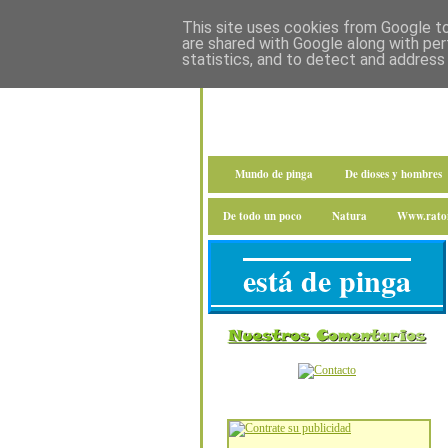
This site uses cookies from Google to 
are shared with Google along with per
statistics, and to detect and address
Mundo de pinga
De dioses y hombres
De todo un poco
Natura
Www.raton
está de pinga