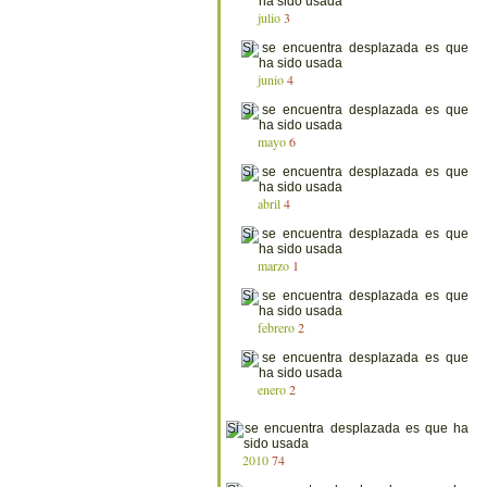
julio
3
junio
4
mayo
6
abril
4
marzo
1
febrero
2
enero
2
2010
74