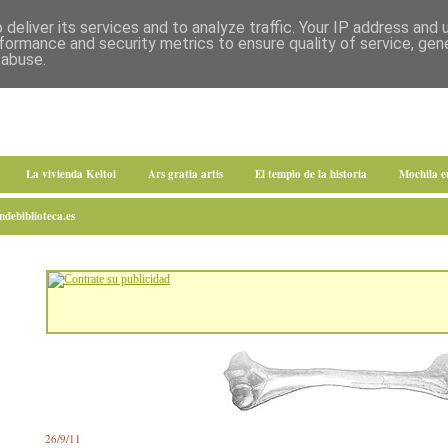
deliver its services and to analyze traffic. Your IP address and
formance and security metrics to ensure quality of service, ge
 abuse.
La vivienda Keltoi
Ars gratia artis
El templo de la historia
Mochila 
debiblioteca.es
26/9/11