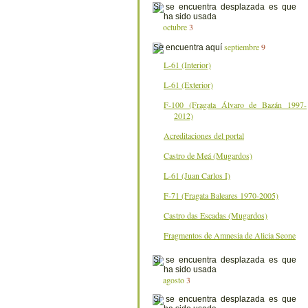
octubre
3
septiembre
9
L-61 (Interior)
L-61 (Exterior)
F-100 (Fragata Álvaro de Bazán 1997-
2012)
Acreditaciones del portal
Castro de Meá (Mugardos)
L-61 (Juan Carlos I)
F-71 (Fragata Baleares 1970-2005)
Castro das Escadas (Mugardos)
Fragmentos de Amnesia de Alicia Seone
agosto
3