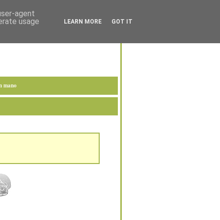
 user-agent
nerate usage
LEARN MORE
GOT IT
en mano