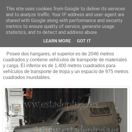
This site uses cookies from Google to deliver its services
Está de pinga
and to analyze traffic. Your IP address and user-agent are
shared with Google along with performance and security
metrics to ensure quality of service, generate usage
statistics, and to detect and address abuse.
26/9/11
L-61 (Interior)
LEARN MORE
GOT IT
Posee dos hangares, el superior es de 2046 metros
cuadrados y contiene vehículos de transporte de materiales
y carga. El inferior es de 1.400 metros cuadrados para
vehículos de transporte de tropa y un espacio de 975 metros
cuadrados inundables.