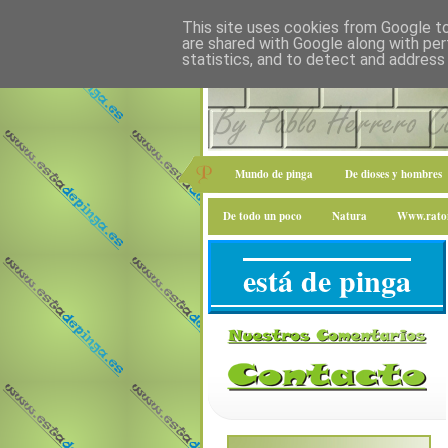
This site uses cookies from Google to 
are shared with Google along with per
statistics, and to detect and address
Mundo de pinga
De dioses y hombres
De todo un poco
Natura
Www.raton
está de pinga