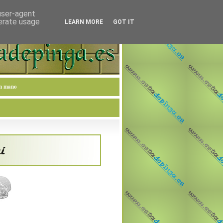
 user-agent
nerate usage
LEARN MORE
GOT IT
en mano