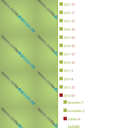
2023
27
2022
17
2021
23
2020
19
2019
29
2018
42
2017
47
2016
41
2015
5
2014
8
2013
23
2012
63
diciembre
7
noviembre
2
octubre
6
La Dalia