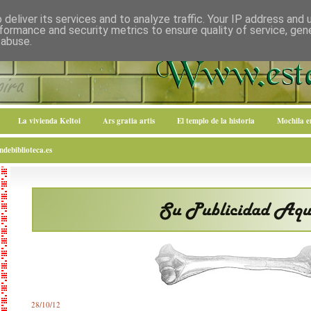
deliver its services and to analyze traffic. Your IP address and
formance and security metrics to ensure quality of service, ge
 abuse.
La vivienda Keltoi
Ars gratia artis
El templo de la historia
Mochila 
debiblioteca.es
28/10/12