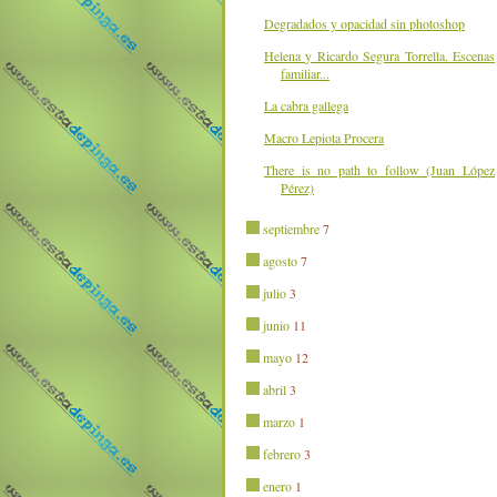
Degradados y opacidad sin photoshop
Helena y Ricardo Segura Torrella. Escenas
familiar...
La cabra gallega
Macro Lepiota Procera
There is no path to follow (Juan López
Pérez)
septiembre
7
agosto
7
julio
3
junio
11
mayo
12
abril
3
marzo
1
febrero
3
enero
1