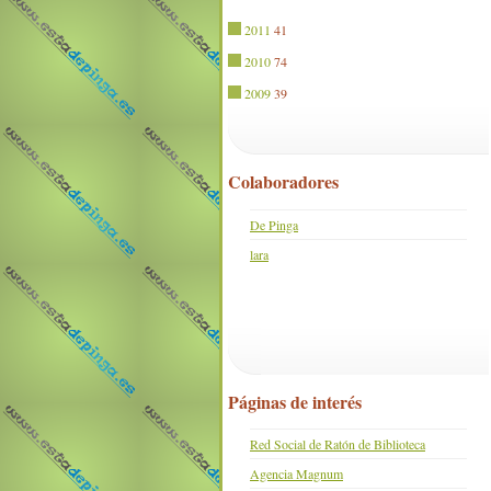
2011
41
2010
74
2009
39
Colaboradores
De Pinga
lara
Páginas de interés
Red Social de Ratón de Biblioteca
Agencia Magnum