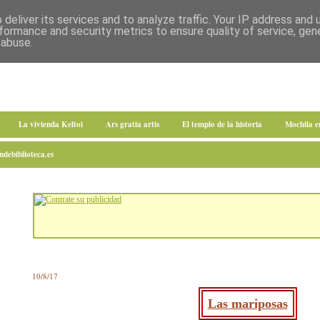
deliver its services and to analyze traffic. Your IP address and
formance and security metrics to ensure quality of service, ge
 abuse.
La vivienda Keltoi
Ars gratia artis
El templo de la historia
Mochila 
debiblioteca.es
10/8/17
Las mariposas