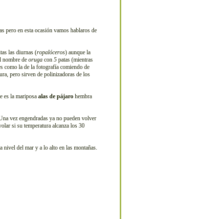
as pero en esta ocasión vamos hablaros de
as las diurnas (
ropalóceros
) aunque la
el nombre de
oruga
con
5
patas (mientras
s como la de la fotografía comiendo de
tura, pero sirven de polinizadoras de los
e es la mariposa
alas de pájaro
hembra
. Una vez engendradas ya no pueden volver
volar si su temperatura alcanza los 30
 nivel del mar y a lo alto en las montañas.