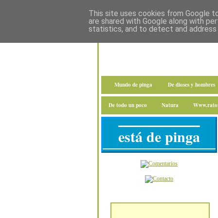
This site uses cookies from Google to 
are shared with Google along with per
statistics, and to detect and address
Mundo de pinga
De dioses y hombres
De todo un poco
Natura
Www.raton
está de pinga