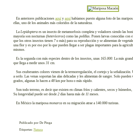
En anteriores publicaciones
aquí
y
aquí
habíamos puesto alguna foto de las maripos
ellas, uno de los animales más coloridos de la naturaleza.
La
Lepidoptera
es un insecto de metamorfosis completa y voladores siendo las bonit
mayoría son nocturnas (
heteróceros
) como las
polillas
. Ponen larvas conocidas con 
que los otros insectos tienen
7
o más) para su reproducción y se alimentan de vegetale
una flor y es por eso por lo que pueden llegar a ser plagas importantes para la agricul
mismos.
Es la segunda con más especies dentro de los insectos, unas
165.000
. La más grand
que llega a medir unos
31
cm.
Sus exuberantes colores vienen de la termorregulación, el cortejo y la señalización
a serlo. Las venas soportan las alas delicadas y les alimentan de sangre. Solo pueden 
grados, algunas lo hacen a
48
km por hora o más rápido.
Son todo terreno, es decir que existen en climas fríos y calientes, secos y húmedos, a
Su longevidad puede ser desde
2
días hasta más de
11
meses.
En México la mariposa
monarca
en su migración atrae a 140.000 turistas.
Publicado por De Pinga
Etiquetas:
Natura