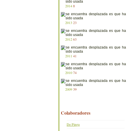
2014
8
2013
23
2012
63
2011
41
2010
74
2009
39
Colaboradores
De Pinga