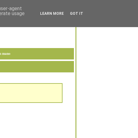
 user-agent
nerate usage
LEARN MORE
GOT IT
en mano