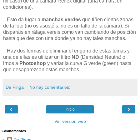
mi caso) de una cámara Réflex digital (una cámara en
condiciones).
Esto da lugar a
manchas verdes
que tiñen ciertas zonas
de la foto (no os asustéis, no es un fallo de la cámara). Si
disparáis en ráfaga veréis como van cambiando de posición
hasta que des con una donde ya no hay tales manchas.
Hay dos formas de eliminar el engorro de estas tomas y
una de ellas es utilizar un filtro
ND
(Densidad Neutra) o
irnos a
Photoshop
y variar la curva G verde (green) hasta
que desaparezcan estas manchas.
De Pinga
No hay comentarios:
‹
›
Inicio
Ver versión web
Colaboradores
De Pinga