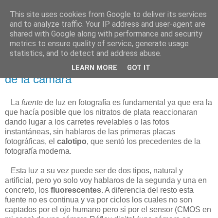
This site uses cookies from Google to deliver its services
Está de pinga
and to analyze traffic. Your IP address and user-agent are
shared with Google along with performance and security
metrics to ensure quality of service, generate usage
statistics, and to detect and address abuse.
15/3/18
Manchas verdes captadas por el sensor
LEARN MORE
GOT IT
de la cámara
La
fuente
de luz en fotografía es fundamental ya que era la
que hacía posible que los nitratos de plata reaccionaran
dando lugar a los carretes revelables o las fotos
instantáneas, sin hablaros de las primeras placas
fotográficas, el
calotipo
, que sentó los precedentes de la
fotografía moderna.
Esta luz a su vez puede ser de dos tipos, natural y
artificial, pero yo solo voy hablaros de la segunda y una en
concreto, los
fluorescentes
. A diferencia del resto esta
fuente no es continua y va por ciclos los cuales no son
captados por el ojo humano pero si por el sensor (CMOS en