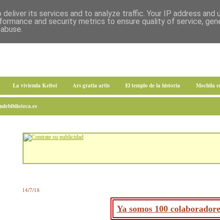
deliver its services and to analyze traffic. Your IP address and
formance and security metrics to ensure quality of service, ge
 abuse.
La vivienda Keltoi
Ars gratia artis
El templo de la historia
Mochila 
debiblioteca.es
14/7/18
Ya somos 100 colaboradore