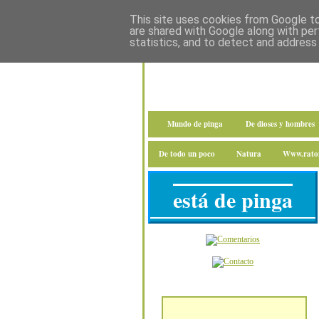
This site uses cookies from Google to 
are shared with Google along with per
statistics, and to detect and address
Mundo de pinga
De dioses y hombres
De todo un poco
Natura
Www.raton
está de pinga