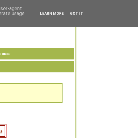
 user-agent
nerate usage
LEARN MORE
GOT IT
en mano
s