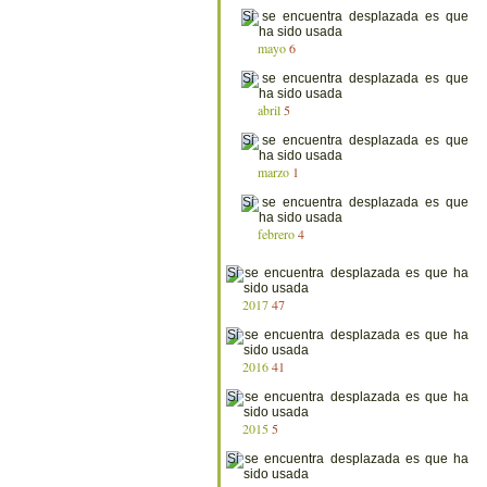
mayo
6
abril
5
marzo
1
febrero
4
2017
47
2016
41
2015
5